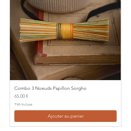
Combo 3 Noeuds Papillon Sorgho
Prix
65,00 €
TVA Incluse
Ajouter au panier