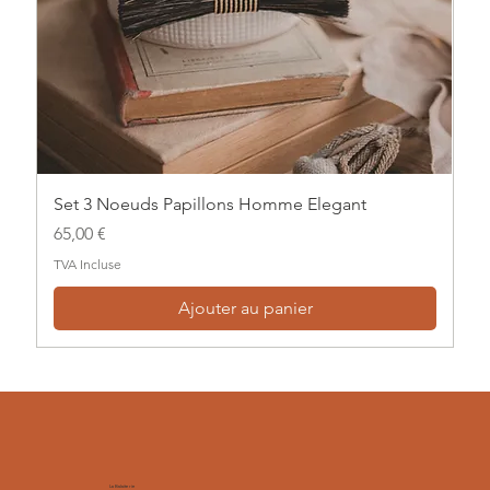
Set 3 Noeuds Papillons Homme Elegant
Prix
65,00 €
TVA Incluse
Ajouter au panier
La Balaiterie