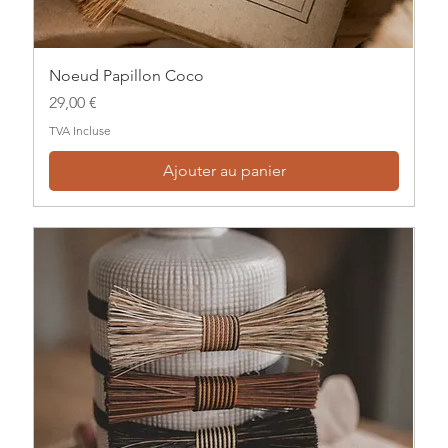
Noeud Papillon Coco
Prix
29,00 €
TVA Incluse
Ajouter au panier