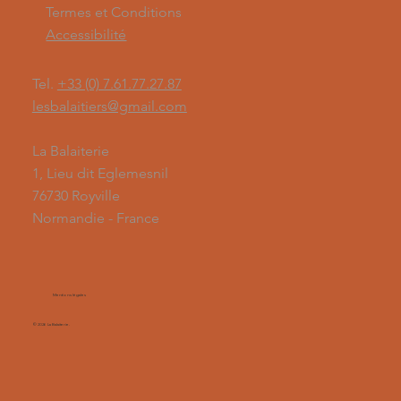
Termes et Conditions
Accessibilité
Tel.
+33 (0) 7.61.77.27.87
lesbalaitiers@gmail.com
La Balaiterie
1, Lieu dit Eglemesnil
76730 Royville
Normandie - France
Mentions légales
© 2026 La Balaiterie.