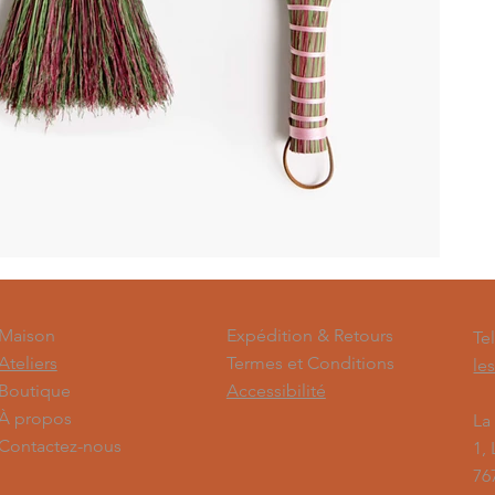
Expédition & Retours
Maison
Te
Termes et Conditions
Ateliers
le
Accessibilité
Boutique
À propos
La
Contactez-nous
1,
76