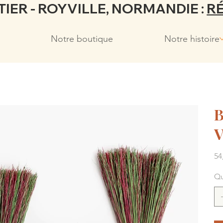
IER - ROYVILLE, NORMANDIE :
R
Notre boutique
Notre histoire
B
V
Prix
54
Qu