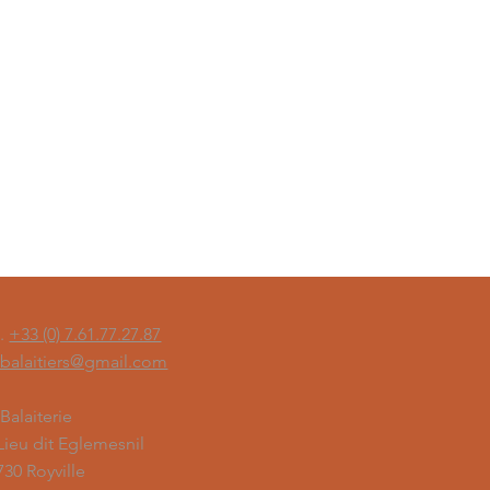
l.
+33 (0) 7.61.77.27.87
sbalaitiers@gmail.com
 Balaiterie
 Lieu dit Eglemesnil
730 Royville